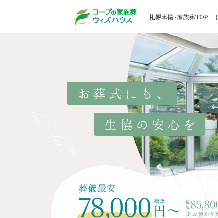
札幌葬儀・家族葬TOP
はじめての方へ
葬儀一覧
家族葬事例
STORY
5つのお約束
家族葬
お客様の声
選ばれる
地域から探す
道央エリア
葬儀後のサポート
寺院紹
道北エリア
お葬式にも
、
メンバーズクラブ
ブログ
道南エリア
生協の安心を
道東エリア