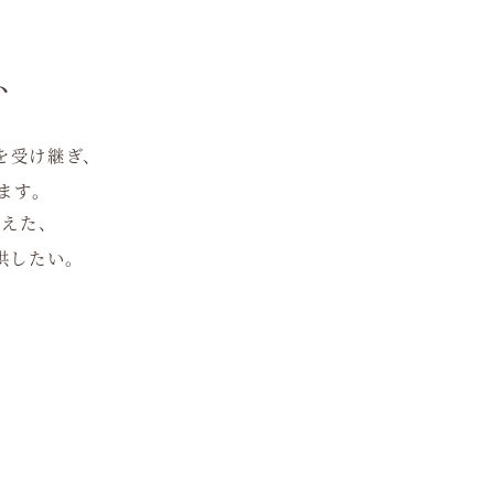
ト
を受け継ぎ、
ます。
整えた、
供したい。