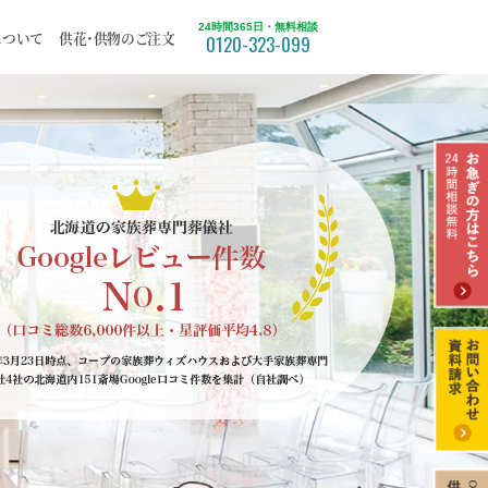
24時間365日・無料相談
について
供花・供物のご注文
0120-323-099
ついて
福祉葬
北区
てみた
苫小牧市