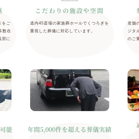
感
こだわりの施設や空間
スをご
道内45斎場の家族葬ホールでくつろぎを
老舗
多数在
重視した葬儀に対応しています。
ジタ
風習に
のご
可能
年間5,000件を超える
葬儀実績