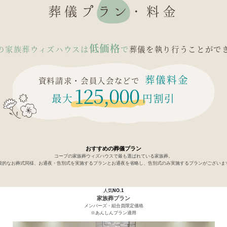
葬儀プラン・料金
低価格
の家族葬ウィズハウスは
で
葬儀を執り行うことがで
葬儀料金
資料請求・会員入会などで
125,000
最大
円割引
おすすめの葬儀プラン
コープの家族葬ウィズハウスで最も選ばれている家族葬。
般的なお葬式同様、お通夜・告別式を実施するプランとお通夜を省略し、告別式のみ実施するプランがございま
人気
NO.1
家族葬プラン
メンバーズ・組合員限定価格
※あんしんプラン適用