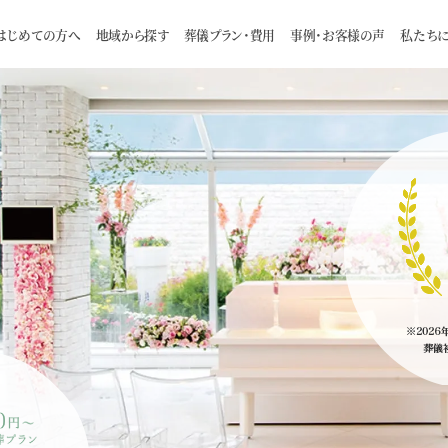
はじめての方へ
地域から探す
葬儀プラン・費用
事例・お客様の声
私たち
理由
一日葬
スタッフ
お客様インタビュー
家族葬について
自宅葬
会社概要
火葬式
葬儀の流れ
お知らせ
お預かり葬
お食事に
札幌市
介ページ
旅葬 / 巡輪偲
つみたて制度のご案内
厚別区
白石区
豊平区
手稲区
よくある質問
供養のカタチ
ご住職に聞い
南区
東区
西区
清田区
江別市
千歳市
恵庭市
北広島市
石狩市