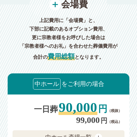
会場費
上記費用に「会場費」と、
下部に記載のあるオプション費用、
更に宗教者様をお呼びした場合は
「宗教者様へのお礼」を合わせた葬儀費用が
費用総額
合計の
となります。
中ホール
をご利用の場合
90,000
円
一日葬
（税抜）
99,000
円
（税込）