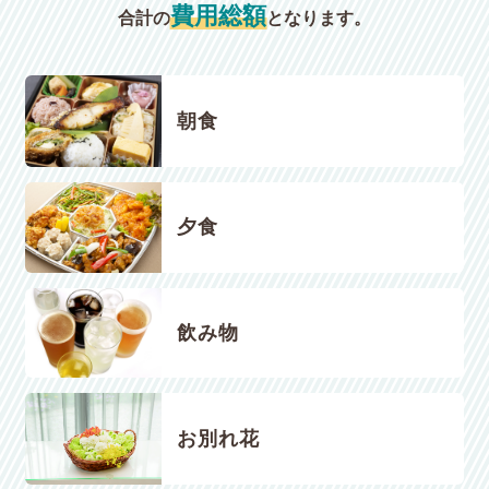
費用総額
合計の
となります。
朝食
夕食
飲み物
お別れ花