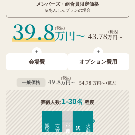
メンバーズ・組合員限定価格
※あんしんプランの場合
39.8
万円〜
43.78
万円～
会場費
オプション費用
49.8
万円〜
54.78
一般価格
万円～
（税込）
1-30
名
葬儀人数
:
程度
お通夜
搬 送
安 置
火 葬