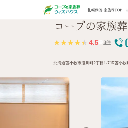
札幌の葬儀・家族葬ウィズハウスTOP
エリ
札幌葬儀・家族葬TOP
コープの家族葬
はじめての方へ
葬儀一覧
家族葬事例
STORY
5つのお約束
家族葬
お客様の声
選ばれる
地域から探す
道央エリア
4.5
3件
葬儀後のサポート
寺院紹
道北エリア
メンバーズクラブ
ブログ
道南エリア
北海道苫小牧市澄川町2丁目1-7
JR苫小牧
道東エリア