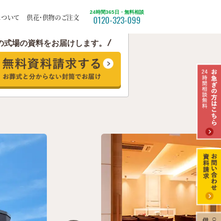
24時間365日・無料相談
について
供花・供物のご注文
0120-323-099
の式場の資料をお届けします。
ついて
福祉葬
北区
てみた
苫小牧市