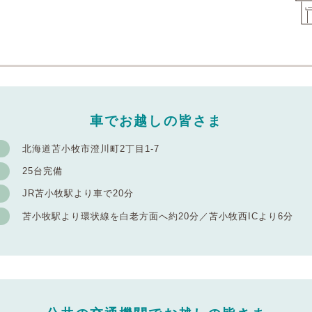
車でお越しの皆さま
北海道苫小牧市澄川町2丁目1-7
25台完備
JR苫小牧駅より車で20分
苫小牧駅より環状線を白老方面へ約20分／苫小牧西ICより6分