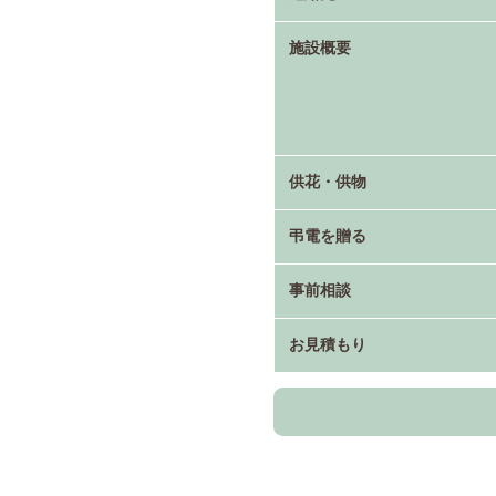
施設概要
供花・供物
弔電を贈る
事前相談
お見積もり