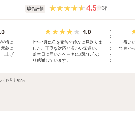
4.5
3件
総合評価
.0
4.0
の皆様に
昨年7月に母を家族で静かに見送りま
一番い
有意義に
した。丁寧な対応と温かい気遣い、
で良か
申し上げ
誕生日に届いたケーキに感動し心よ
り感謝しています。
しておりません。