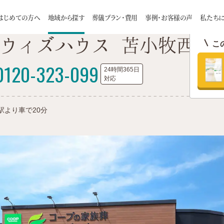
ア別施設一覧
苫小牧市
コープの家族葬ウィズハウス 苫小牧西
はじめての方へ
地域から探す
葬儀プラン・費用
事例・お客様の声
私たち
ウィズハウス 苫小牧西
こ
理由
一日葬
スタッフ
お客様インタビュー
家族葬について
自宅葬
会社概要
火葬式
葬儀の流れ
お知らせ
お預かり葬
お食事に
0120-323-099
札幌市
24時間365日
介ページ
旅葬 / 巡輪偲
つみたて制度のご案内
対応
厚別区
白石区
豊平区
手稲区
よくある質問
供養のカタチ
ご住職に聞い
南区
東区
西区
清田区
駅より車で20分
江別市
千歳市
恵庭市
北広島市
石狩市