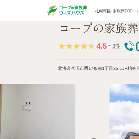
札幌の葬儀・家族葬ウィズハウスTOP
エリ
札幌葬儀・家族葬TOP
コープの家族葬
はじめての方へ
葬儀一覧
家族葬事例
STORY
5つのお約束
家族葬
お客様の声
選ばれる
地域から探す
道央エリア
4.5
3件
葬儀後のサポート
寺院紹
道北エリア
メンバーズクラブ
ブログ
道南エリア
北海道帯広市西17条南1丁目25-1
JR柏林
道東エリア