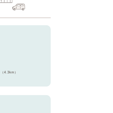
4.3km）