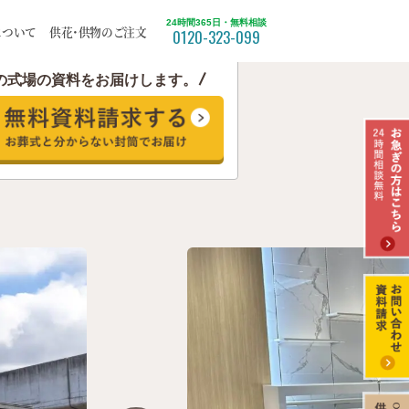
24時間365日・無料相談
について
供花・供物のご注文
0120-323-099
の式場の資料をお届けします。
ついて
福祉葬
北区
てみた
苫小牧市