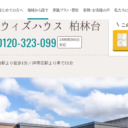
ア別施設一覧
帯広市
コープの家族葬ウィズハウス 柏林台
はじめての方へ
地域から探す
葬儀プラン・費用
事例・お客様の声
私たち
ウィズハウス 柏林台
こ
理由
一日葬
スタッフ
お客様インタビュー
家族葬について
自宅葬
会社概要
火葬式
葬儀の流れ
お知らせ
お預かり葬
お食事に
0120-323-099
札幌市
24時間365日
介ページ
旅葬 / 巡輪偲
つみたて制度のご案内
対応
厚別区
白石区
豊平区
手稲区
よくある質問
供養のカタチ
ご住職に聞い
南区
東区
西区
清田区
台駅より徒歩1分／JR帯広駅より車で11分
江別市
千歳市
恵庭市
北広島市
石狩市