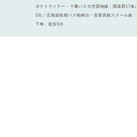
ポテトライナー・十勝バス大空団地線：国道西17条
2分／北海道拓殖バス柏林台・音更高校スクール線
下車、徒歩5分