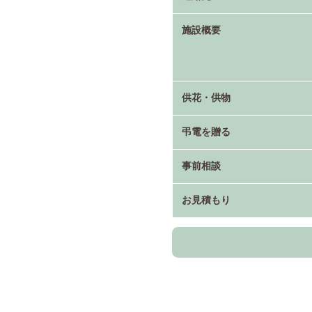
施設概要
供花・供物
弔電を贈る
事前相談
お見積もり