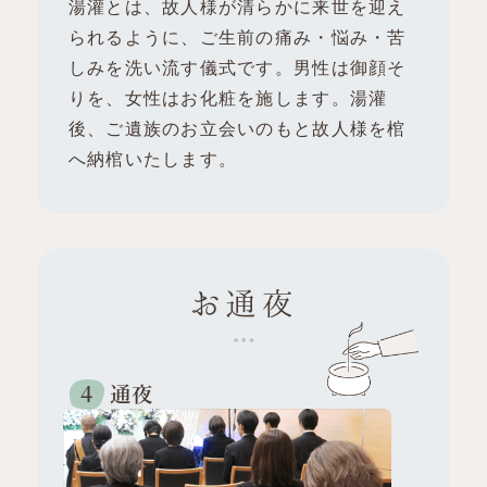
湯灌とは、故人様が清らかに来世を迎え
られるように、
ご生前の痛み・悩み・苦
しみを洗い流す儀式です。
男性は御顔そ
りを、女性はお化粧を施します。
湯灌
後、ご遺族のお立会いのもと故人様を棺
へ納棺いたします。
お通夜
通夜