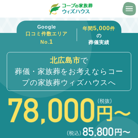
Google
5,000
年間
件
口コミ件数エリア
の
1
No.
葬儀実績
北広島市
で
葬儀・家族葬をお考えならコー
プの家族葬ウィズハウスへ