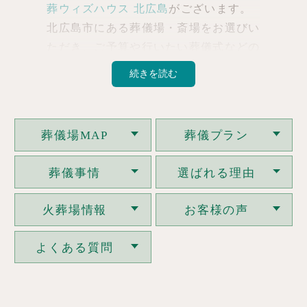
葬ウィズハウス 北広島
がございます。
北広島市にある葬儀場・斎場をお選びい
ただき、ご予算や行いたい葬儀式などの
ご要望に合わせてお葬儀・葬式・家族葬
続きを読む
を執り行います。
家族葬・一日葬・火葬
式などのお葬式プランや葬儀の費用、葬
儀事例、火葬場についてなどご相談くだ
葬儀場MAP
葬儀プラン
さい。
また、近隣病院からの移動が必
要なお客様には、最寄りの安置施設のあ
葬儀事情
選ばれる理由
る葬儀場や斎場をご案内しますので、
深
夜・早朝を問わずいつでもご相談くださ
火葬場情報
お客様の声
い。
よくある質問