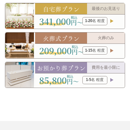
自宅葬プラン
最後のお見送り
341,000
円〜
1-20
名 程度
火葬式プラン
火葬のみ
209,000
円〜
1-15
名 程度
お預かり葬プラン
費用を最小限に
85,800
円〜
1-5
名 程度