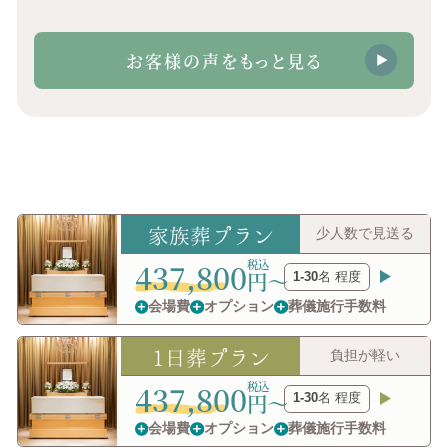
お客様の声をもっと見る
家族葬プラン
少人数で見送る
437,800
円〜
1-30
名 程度
会場費
オプション
葬儀施行手数料
1日葬プラン
負担が軽い
437,800
円〜
1-30
名 程度
会場費
オプション
葬儀施行手数料