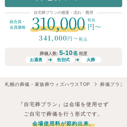
自宅葬プランの概要・流れ・費用
310,000
組合員・
円〜
会員価格
341,000
円〜
税込
5-10
名
葬儀人数:
程度
お通夜
告別式
火葬
札幌の葬儀・家族葬ウィズハウスTOP
葬儀プラン
『自宅葬プラン』は会場を使用せず
ご自宅で葬儀を行う形式です。
会場使用料が節約出来、