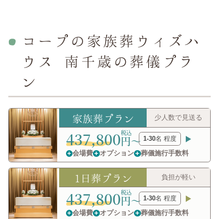
コープの家族葬ウィズハ
ウス 南千歳の葬儀プラ
ン
家族葬プラン
少人数で見送る
437,800
円〜
1-30
名 程度
会場費
オプション
葬儀施行手数料
1日葬プラン
負担が軽い
437,800
円〜
1-30
名 程度
会場費
オプション
葬儀施行手数料