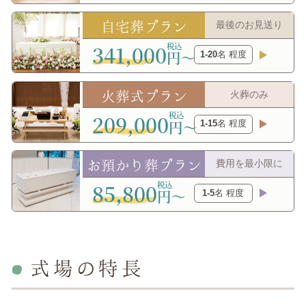
自宅葬プラン
最後のお見送り
341,000
円〜
1-20
名 程度
火葬式プラン
火葬のみ
209,000
円〜
1-15
名 程度
お預かり葬プラン
費用を最小限に
85,800
円〜
1-5
名 程度
式場の特長