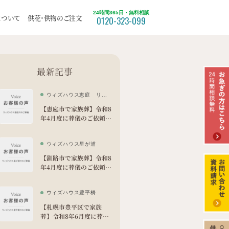
24時間365日・無料相談
たです
について
供花・供物のご注文
0120-323-099
ついて
福祉葬
最新記事
北区
ウィズハウス恵庭 リビ
てみた
ング
【恵庭市で家族葬】令和8
年4月度に葬儀のご依頼を
苫小牧市
いただきました。
ウィズハウス星が浦
【釧路市で家族葬】令和8
年4月度に葬儀のご依頼を
いただきました。
ウィズハウス豊平橋
【札幌市豊平区で家族
葬】令和8年6月度に葬儀
のご依頼をいただきまし