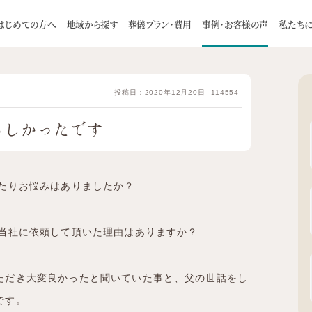
様の声
令和2年11月ウィズハウス清田 丁寧で心遣いすばらしかっ
はじめての方へ
地域から探す
葬儀プラン・費用
事例・お客様の声
私たち
理由
一日葬
スタッフ
お客様インタビュー
家族葬について
自宅葬
会社概要
火葬式
葬儀の流れ
お知らせ
お預かり葬
お食事に
投稿日：2020年12月20日
114554
札幌市
介ページ
旅葬 / 巡輪偲
つみたて制度のご案内
厚別区
白石区
豊平区
手稲区
らしかったです
よくある質問
供養のカタチ
ご住職に聞い
南区
東区
西区
清田区
江別市
千歳市
恵庭市
北広島市
石狩市
じたりお悩みはありましたか？
、当社に依頼して頂いた理由はありますか？
ただき大変良かったと聞いていた事と、父の世話をし
です。