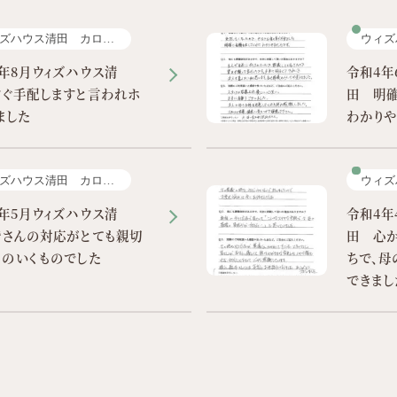
ズハウス清田 カロー
ウィズ
レ
年8月ウィズハウス清
令和4年
すぐ手配しますと言われホ
田 明
しました
わかりや
ズハウス清田 カロー
ウィズ
レ
年5月ウィズハウス清
令和4年
皆さんの対応がとても親切
田 心
足のいくものでした
ちで、母
できまし