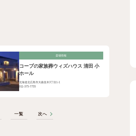
斎場情報
コープの家族葬ウィズハウス 清田 小
ホール
北海道北広島市大曲並木3丁目1-1
011-375-7755
へ
一覧
次へ