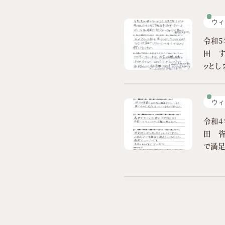
ウィ
レ
令和5
田 
ッと
ウィ
レ
令和4
田 
で満