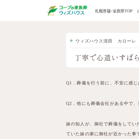
札幌の葬儀・家族葬ウィズハウスTOP
お客
札幌葬儀・家族葬TOP
はじめての方へ
葬儀一覧
家族葬事例
STORY
5つのお約束
家族葬
お客様の声
選ばれる
地域から探す
道央エリア
ウィズハウス清田 カローレ
葬儀後のサポート
寺院紹
道北エリア
丁寧で心遣いすば
メンバーズクラブ
ブログ
道南エリア
道東エリア
Q1．葬儀を行う前に、不安に感
Q2．他にも葬儀会社がある中で
妹の知人が、御社で葬儀をしてい
ていた妹の家に御社が近かった事