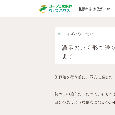
札幌の葬儀・家族葬ウィズハウスTOP
お客
札幌葬儀・家族葬TOP
はじめての方へ
葬儀一覧
家族葬事例
STORY
5つのお約束
家族葬
お客様の声
選ばれる
地域から探す
道央エリア
ウィズハウス北12
葬儀後のサポート
寺院紹
道北エリア
満足のいく形で送
メンバーズクラブ
ブログ
ます
道南エリア
道東エリア
①葬儀を行う前に、不安に感じた
初めての施主だったので、右も左
自分の思うような儀式になるのか