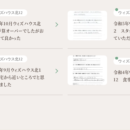
ズハウス北12
ウィズ
年10月ウィズハウス北
令和5年
予算オーバーでしたがお
２ スタ
して良かった
ていた
ズハウス北12
ウィズ
年9月ウィズハウス北１
令和4年
宅から近いところでと思
12 食
いました