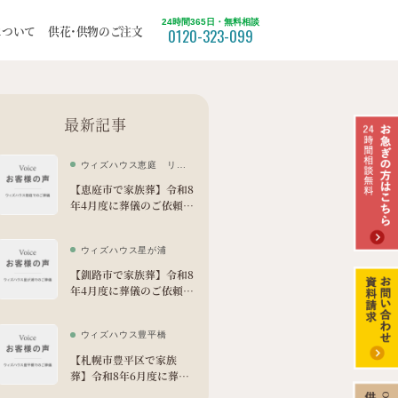
24時間365日・無料相談
できて感謝しています
について
供花・供物のご注文
0120-323-099
ついて
福祉葬
最新記事
北区
ウィズハウス恵庭 リビ
てみた
ング
【恵庭市で家族葬】令和8
年4月度に葬儀のご依頼を
苫小牧市
いただきました。
ウィズハウス星が浦
【釧路市で家族葬】令和8
年4月度に葬儀のご依頼を
いただきました。
ウィズハウス豊平橋
【札幌市豊平区で家族
葬】令和8年6月度に葬儀
のご依頼をいただきまし