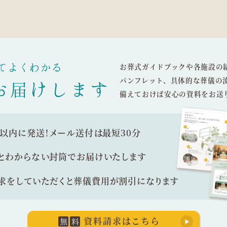
てよくわかる
お葬式ガイドブックや各施設の
パンフレット、具体的な葬儀の
お届けします
備えておけば安心の資料をお送
間以内に発送！
メール送付は最短30分
とわからない封筒で
お届けいたします
求をしていただくと
葬儀費用が割引になります
資料請求はこちら
無
料