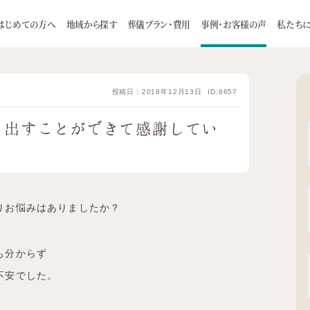
様の声
平成30年10月ウィズ北12 満足のいく形で送り出すことが
はじめての方へ
地域から探す
葬儀プラン・費用
事例・お客様の声
私たち
理由
一日葬
スタッフ
お客様インタビュー
家族葬について
自宅葬
会社概要
火葬式
葬儀の流れ
お知らせ
お預かり葬
お食事に
投稿日：2018年12月13日
ID:8657
札幌市
介ページ
旅葬 / 巡輪偲
つみたて制度のご案内
厚別区
白石区
豊平区
手稲区
り出すことができて感謝してい
よくある質問
供養のカタチ
ご住職に聞い
南区
東区
西区
清田区
江別市
千歳市
恵庭市
北広島市
石狩市
りお悩みはありましたか？
も分からず
不安でした。