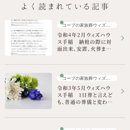
よく読まれている記事
コープの家族葬ウィズハ
ウス 手稲 小ホール
令和4年2月ウィズハウ
ス手稲 納棺の際に対
面出来、安置、火葬まで
安心してお任せ出来ま
した
コープの家族葬ウィズハ
ウス 手稲 小ホール
令和3年5月ウィズハウ
ス手稲 1日葬と言えど
も、普通の葬儀と変わら
ないものだ