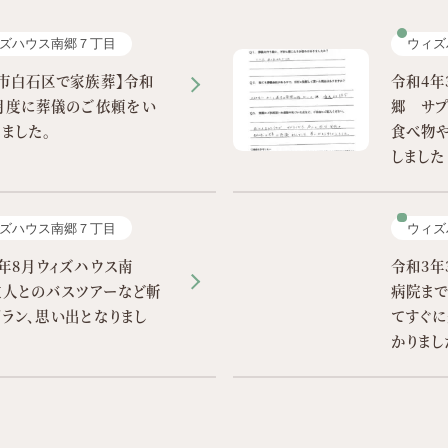
ズハウス南郷７丁目
ウィズ
市白石区で家族葬】令和
令和4年
月度に葬儀のご依頼をい
郷 サ
ました。
食べ物
しました
ズハウス南郷７丁目
ウィズ
年8月ウィズハウス南
令和3年
故人とのバスツアーなど斬
病院ま
ラン、思い出となりまし
てすぐに
かりまし