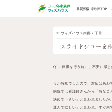
札幌の葬儀・家族葬ウィズハウスTOP
お客
札幌葬儀・家族葬TOP
はじめての方へ
葬儀一覧
家族葬事例
STORY
5つのお約束
家族葬
お客様の声
選ばれる
地域から探す
道央エリア
ウィズハウス南郷７丁目
葬儀後のサポート
寺院紹
道北エリア
スライドショーを
メンバーズクラブ
ブログ
道南エリア
道東エリア
Q1．葬儀を行う前に、不安に感
母が急死でしたので、対応はあわ
病院では看護師さんから「急なこ
決めて下さい」と言われましたが
運んで欲しい」と言われ、すぐ来