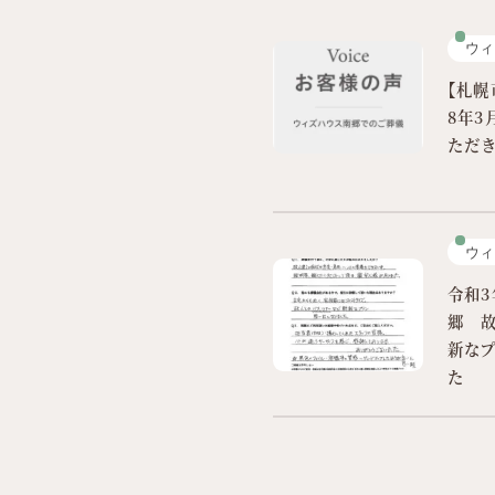
ウィ
【札幌
8年3
ただき
ウィ
令和3
郷 
新なプ
た