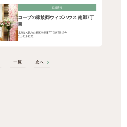
斎場情報
コープの家族葬ウィズハウス 南郷7丁
目
北海道札幌市白石区南郷通7丁目南5番16号
011-712-7272
へ
一覧
次へ