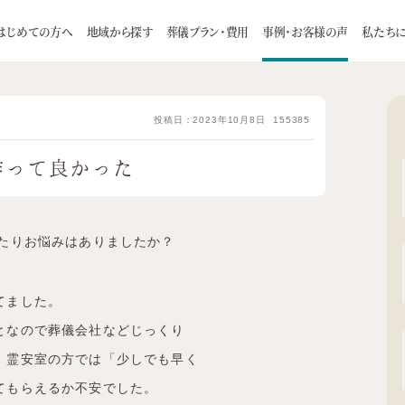
様の声
令和5年5月ウィズハウス南郷 スライドショーを作って良か
はじめての方へ
地域から探す
葬儀プラン・費用
事例・お客様の声
私たち
理由
一日葬
スタッフ
お客様インタビュー
家族葬について
自宅葬
会社概要
火葬式
葬儀の流れ
お知らせ
お預かり葬
お食事に
投稿日：2023年10月8日
155385
札幌市
介ページ
旅葬 / 巡輪偲
つみたて制度のご案内
厚別区
白石区
豊平区
手稲区
作って良かった
よくある質問
供養のカタチ
ご住職に聞い
南区
東区
西区
清田区
江別市
千歳市
恵庭市
北広島市
石狩市
じたりお悩みはありましたか？
てました。
となので葬儀会社などじっくり
、霊安室の方では「少しでも早く
てもらえるか不安でした。