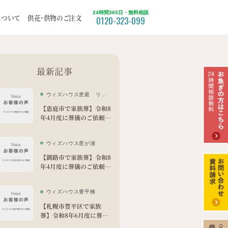
24時間365日・無料相談
った
について
供花・供物のご注文
0120-323-099
ついて
福祉葬
最新記事
北区
ウィズハウス恵庭 リビ
てみた
ング
【恵庭市で家族葬】令和8
年4月度に葬儀のご依頼を
苫小牧市
いただきました。
ウィズハウス星が浦
【釧路市で家族葬】令和8
年4月度に葬儀のご依頼を
いただきました。
ウィズハウス豊平橋
【札幌市豊平区で家族
葬】令和8年6月度に葬儀
のご依頼をいただきまし