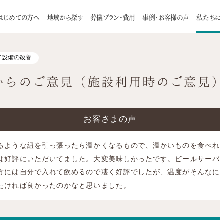
ビス改善報告
アンケートからのご意見（施設利用時のご意見）
はじめての方へ
地域から探す
葬儀プラン・費用
事例・お客様の声
私たち
理由
一日葬
スタッフ
お客様インタビュー
家族葬について
自宅葬
会社概要
火葬式
葬儀の流れ
お知らせ
お預かり葬
お食事に
／設備の改善
札幌市
介ページ
旅葬 / 巡輪偲
つみたて制度のご案内
からのご意見（施設利用時のご意見
厚別区
白石区
豊平区
手稲区
よくある質問
供養のカタチ
ご住職に聞い
南区
東区
西区
清田区
江別市
千歳市
恵庭市
北広島市
お客さまの声
石狩市
るような紐を引っ張ったら温かくなるもので、温かいものを食べれ
は好評にいただいてました。大変美味しかったです。ビールサーバ
方には自分で入れて飲めるので凄く好評でしたが、温度がそんなに
たければ良かったのかなと思いました。