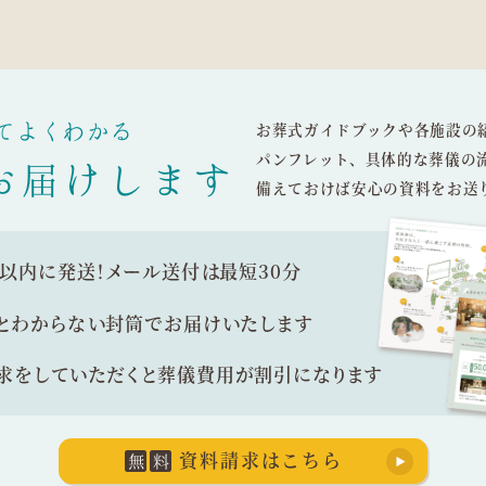
てよくわかる
お葬式ガイドブックや各施設の
パンフレット、具体的な葬儀の
お届けします
備えておけば安心の資料をお送
間以内に発送！
メール送付は最短30分
とわからない封筒で
お届けいたします
求をしていただくと
葬儀費用が割引になります
資料請求はこちら
無
料