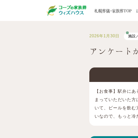
札幌の葬儀・家族葬ウィズハウスTOP
サー
札幌葬儀・家族葬TOP
はじめての方へ
葬儀一覧
家族葬事例
STORY
5つのお約束
家族葬
お客様の声
選ばれる
2026年1月30日
施設
地域から探す
道央エリア
葬儀後のサポート
寺院紹
アンケート
道北エリア
メンバーズクラブ
ブログ
道南エリア
道東エリア
【お食事】駅弁にあ
まっていただいた方
いて、ビールを飲む
いなので、もっと冷