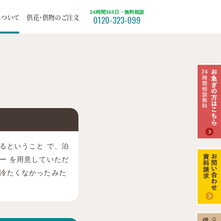
24時間365日・無料相談
について
供花・供物のご注文
0120-323-099
ついて
福祉葬
）
北区
てみた
苫小牧市
るということ で、泊
ー を用意していただ
冷たくなかったみた